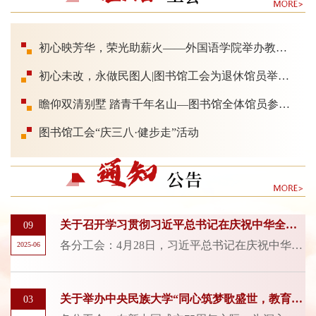
大教职工团结进取、昂扬向上的精神风貌。开幕式结束，党委书记
查显友等校领导一行前往此次活动现场，与教职工“零距...
初心映芳华，荣光助薪火——外国语学院举办教师荣退仪式暨座谈会
初心未改，永做民图人|图书馆工会为退休馆员举办荣休仪式
瞻仰双清别墅 踏青千年名山—图书馆全体馆员参观香山革命纪念馆
图书馆工会“庆三八·健步走”活动
关于召开学习贯彻习近平总书记在庆祝中华全国总工会成立100周年暨全国劳动模范和先进工作者表彰大会上重要讲话精神座谈交流会的通知
09
各分工会：4月28日，习近平总书记在庆祝中华全国总工会成立100周年暨全国劳动模范和先进工作者表彰大会上发表重要讲话。为了认真学习贯彻习近平总书记重要讲话精神，把总书记的关心关怀切实转化为实际行动，更好发挥劳动模范和先进工作者、职工群众在进一步全面深化改革、推进我校高质量发展中的重要作用，校工会拟召开学习贯彻习近平总书记在庆祝中华全国总工会成立100周年暨全国劳动模范和先进工作者表彰大会上重要讲话精神座...
2025-06
关于举办中央民族大学“同心筑梦歌盛世，教育强国启新程”教职工校园歌手大赛的通知
03