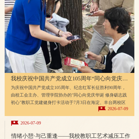
我校庆祝中国共产党成立105周年“同心向党庆华诞 修身砺志践...
为庆祝中国共产党成立105周年、纪念红军长征胜利90周年，
由校工会主办、管理学院协办的“同心向党庆华诞 修身砺志践
初心”教职工党建健身打卡活动于7月3日在海淀、丰台两校区
2026-07-09
共同举办。活动将党建知识学习与运动健身挑战有机结合，引
导教职工在运动健身中厚植爱国情怀、传承红色基因，取得了
2026-07-09
热烈反响，近600人参与此次活动。现场参与热情高涨，秩序
井然。从第一处打卡点“绳采飞扬”，到第二处“毽舞青春”，再
情绪小憩·与己重逢——我校教职工艺术减压工作