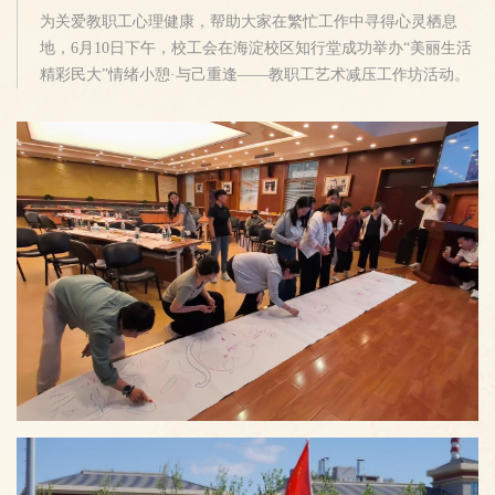
到第三处党建知识...
为关爱教职工心理健康，帮助大家在繁忙工作中寻得心灵栖息
坊活动圆满举行
地，6月10日下午，校工会在海淀校区知行堂成功举办“美丽生活
精彩民大”情绪小憩·与己重逢——教职工艺术减压工作坊活动。
活动特邀国家二级心理咨询师、高级心理催眠师陈明昕老师主
讲，全体教职工积极参与，现场氛围温馨而充满治愈力。活动
以“停下脚步，留一刻给自己”为主题，陈明昕老师凭借深厚的心
理学专业背景与丰富的艺术治疗经验，通过个体、团队绘画涂
鸦、情绪...