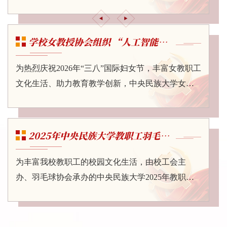
等参加活动，校工会副主席赵丽红主持...
流分享、互学共进的平台，2026年3月12日，由中央
民族大学女教授协会联合校工会、研究生院在海淀
校区图书馆会议室特举办“新时代女性学者：机遇、
学校女教授协会组织 “人工智能赋能...
挑战与成长之路——中央民族大学女教授女研究
生‘三八’ 国际妇女节座谈会”。校党委常委、副校长
为热烈庆祝2026年“三八”国际妇女节，丰富女教职工
彭勇教授出席会议，与来自各院系的优秀女教授及
文化生活、助力教育教学创新，中央民族大学女教
女研究生代表共贺节日。座谈会由校女...
授协会于3月6日在海淀校区图书馆会议室成功举办
系列庆祝活动之一——“人工智能赋能高校教育改
革”专题讲座。活动特邀北京邮电大学网络（继续）
2025年中央民族大学教职工羽毛球比...
教育学院院长、应急管理学院院长刘莹老师担任主
讲嘉宾，我校女教授协会秘书长赵丽红主持讲座，
为丰富我校教职工的校园文化生活，由校工会主
学校女教授协会会员、各院系女教职工代表及学生
办、羽毛球协会承办的中央民族大学2025年教职工
代表到场聆听。讲座现场，刘莹院长紧扣国...
羽毛球比赛，于11月14日在海淀校区逸夫体育馆火
热举行。来自各院系和职能部门的8支队伍、40余名
参赛队员，在充满活力与激情的赛场上，以球会