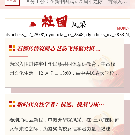
各分工会：在新中国成立75周年之际，为深入学习贯彻习近平新时代中国特色社会主义思想，凝聚教职工奋进新时代的磅礴力量，校工会拟于5月举办“同心筑梦歌盛世，教育强国启新程”教职工校园歌手大赛。活动以音乐为纽带，通过歌声传颂党的光辉历程，展现教育工作者同心筑梦、团结奋进的精神风貌，激励全校教职工在推进教育强国建设的新征程中勇担使命，共谱民族团结与时代发展的华彩乐章。一、活动组织主办：校工会承办：教职工合...
2025-06
石榴传情筑同心 艺韵飞扬聚共识 ...
为深入推进铸牢中华民族共同体意识教育，丰富校
园文化生活，12 月 7 日 15:00，由中央民族大学校工
会、女教授协会联合主办，音乐学院协办的 “石榴传
情，同心筑梦 —— 红石榴系列活动之铸牢中华民族
共同体意识主题专场演出”，在中慧楼第三排练厅温
新时代女性学者：机遇、挑战与成长...
情开演。校工会常务副主席宋玲、女教授协会会长
刘明新、巡察办主任张肜肜、招生就业处处长赵丹
春潮涌动启新程，巾帼芳华绽风采。在“三八”国际妇
华、舞蹈学院党委书记王淼、文学院党委书记张英
女节来临之际，为凝聚高校女性学者力量，搭建交