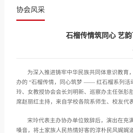
协会风采
石榴传情筑同心 艺
为深入推进铸牢中华民族共同体意识教育，丰
办的 “石榴传情，同心筑梦 —— 红石榴系
玲、女教授协会会长刘明新、巡察办主任张肜
席赵丽红主持，来自学校各院系师生、校友代
宋玲代表主办协办单位致辞后，演出在充
嗓音，将土家族人民热情好客的淳朴民风娓娓