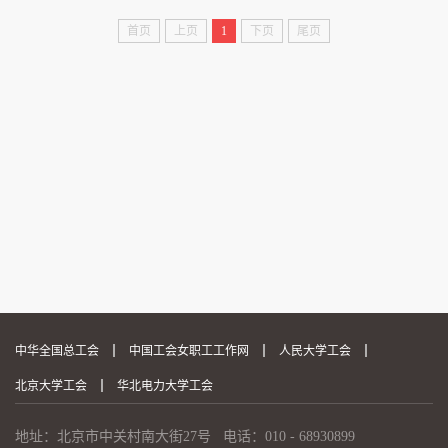
首页
上页
1
下页
尾页
中华全国总工会
中国工会女职工工作网
人民大学工会
北京大学工会
华北电力大学工会
地址：北京市中关村南大街27号 电话：010 - 68930899