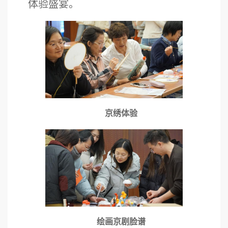
体验盛宴。
京绣体验
绘画京剧脸谱