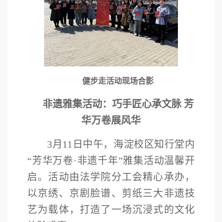
健步走活动现场合影
非遗雅集活动：巧手匠心承文脉 芳
华万卷展风华
3月11日中午，海淀校区知行堂内
“芳华万卷·非遗千年”雅集活动温馨开
启。活动由法学院
分
工会
精心
承办，
以京绣、京剧脸谱、剪纸三大非遗技
艺为载体，打造了一场沉浸式的文化